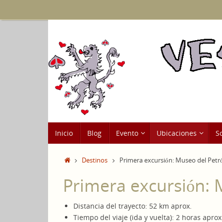
Saltar
al
contenido
Saltar
Inicio
Blog
Evento
Ubicaciones
S
al
contenido
Inicio
Destinos
Primera excursión: Museo del Petr
Primera excursión: 
Distancia del trayecto: 52 km aprox.
Tiempo del viaje (ida y vuelta): 2 horas aprox