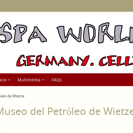
ocio
Multimedia
FAQs
óleo de Wietze
Museo del Petróleo de Wietz
.