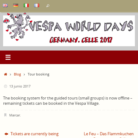
Saltar
Búsqueda
Buscar
al
para:
contenido
Inicio
Blog
Tour booking
13 junio 2017
The booking system for the guided tours (small groups) is now offline –
remaining tickets can be booked in the Vespa Village.
Marcar
.
Tickets are currently being
Le Feu – Das Flammkuchen