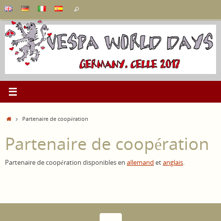
Passer
Recherche
Rechercher
au
pour
contenu
:
Accueil
Partenaire de coopération
Partenaire de coopération
Partenaire de coopération disponibles en
allemand
et
anglais
.