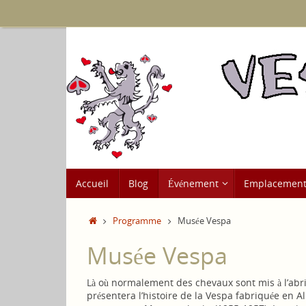
Passer
au
contenu
Passer
Accueil
Blog
Événement
Emplacemen
au
contenu
Accueil
Programme
Musée Vespa
Musée Vespa
Là où normalement des chevaux sont mis à l’abri,
présentera l’histoire de la Vespa fabriquée en