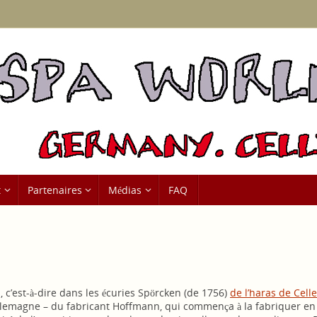
t
Partenaires
Médias
FAQ
 c’est-à-dire dans les écuries Spörcken (de 1756)
de l’haras de Celle
 Allemagne – du fabricant Hoffmann, qui commença à la fabriquer e