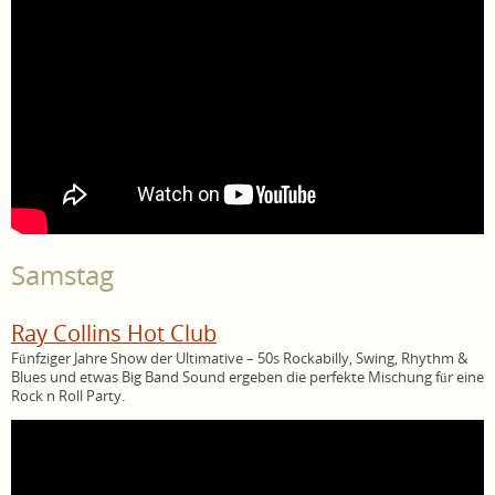
Samstag
Ray Collins Hot Club
Fünfziger Jahre Show der Ultimative – 50s Rockabilly, Swing, Rhythm &
Blues und etwas Big Band Sound ergeben die perfekte Mischung für eine
Rock n Roll Party.