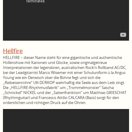
Hellfire
HELLFIRE – dieser Name steht für eine gigantische und authentische
Höllenshow mit Kanonen und Glocke, sowie originalgetreue
Interpretationen der legendären, australischen Rock’n Rollband AC/DC,
bei der Leadgitarrist Marco Wisemer mit einer Schuluniform à la Angus
Young wie ein Derwisch über die Bühne fegt und sich die
„Reibeisenröhre“ Ulli DÜRKOP wahrhaftig die Seele aus dem Leib singt.
Die „HELLFIRE-Rhythmusfabrik“ um „Trommelmonster“ Sascha
„Schnickel“ NICKEL und der „Saitenfranktion“ um Matthias GRIESCHAT
(Rhythmguitar) und Francesco Attilio CALCARA (Bass) sorgt für den
ordentlichen und richtigen Druck auf die Ohren.