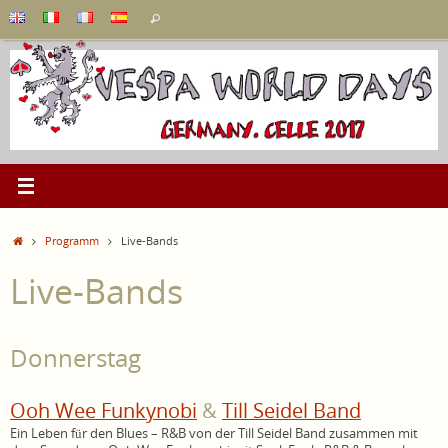
Zum
Suchen
Suchen
Inhalt
nach:
springen
Start
Programm
Live-Bands
Live-Bands
Donnerstag
Ooh Wee Funkynobi
&
Till Seidel Band
Ein Leben für den Blues – R&B von der Till Seidel Band zusammen mit