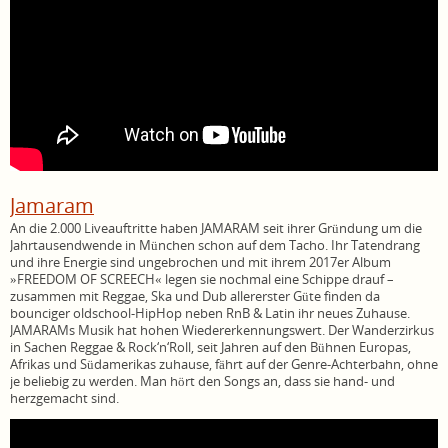
Jamaram
An die 2.000 Liveauftritte haben JAMARAM seit ihrer Gründung um die
Jahrtausendwende in München schon auf dem Tacho. Ihr Tatendrang
und ihre Energie sind ungebrochen und mit ihrem 2017er Album
»FREEDOM OF SCREECH« legen sie nochmal eine Schippe drauf –
zusammen mit Reggae, Ska und Dub allererster Güte finden da
bounciger oldschool-HipHop neben RnB & Latin ihr neues Zuhause.
JAMARAMs Musik hat hohen Wiedererkennungswert. Der Wanderzirkus
in Sachen Reggae & Rock‘n‘Roll, seit Jahren auf den Bühnen Europas,
Afrikas und Südamerikas zuhause, fährt auf der Genre-Achterbahn, ohne
je beliebig zu werden. Man hört den Songs an, dass sie hand- und
herzgemacht sind.