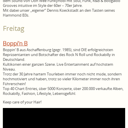
dem Sound von Ooh Wee Funkynobi mit Soul, Funk, R&B & Boogaloo
Grooves intuitive im Style der 60er – 70er Jahre.
Mit dabei unser „eigener“ Dennis Koeckstadt an den Tasten seines
Hammond B3s.
Freitag
Boppi’n B
Boppin‘ B aus Aschaffenburg (gegr. 1985), sind DIE erfolgreichsten
Repräsentanten und Botschafter des Rock N Roll und Rockabilly in
Deutschland.
Kultikonen einer ganzen Szene. Live Entertainment auf höchstem
Niveau.
Trotz der 30 Jahre hartem Tourleben immer noch nicht müde, sondern
hochmotiviert und haben, trotz so vieler Kilometer immer noch ihren
Führerschein!
Top 40 Chart Entries, über 5000 Konzerte, über 200.000 verkaufte Alben,
Rockabilly, Fashion, Lifestyle, Lebensgefühl.
Keep care of your Hair!